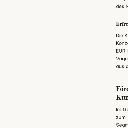
des N
Erfre
Die K
Konz
EUR 
Vorja
aus d
För
Kun
Im Ge
zum 3
Segm