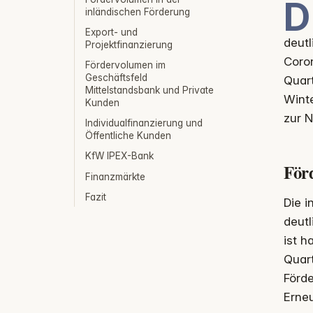
D
inländischen Förderung
Export- und
deutl
Projektfinanzierung
Coron
Fördervolumen im
Geschäftsfeld
Quart
Mittelstandsbank und Private
Wint
Kunden
zur N
Individualfinanzierung und
Öffentliche Kunden
KfW IPEX-Bank
För
Finanzmärkte
Fazit
Die i
deutl
ist h
Quar
Förde
Erne