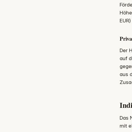
Förd
Höhe
EUR) 
Priva
Der H
auf d
gegen
aus 
Zusag
Ind
Das N
mit 