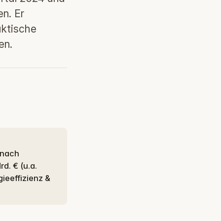
n. Er
aktische
en.
d. € (u.a.
ieeffizienz &