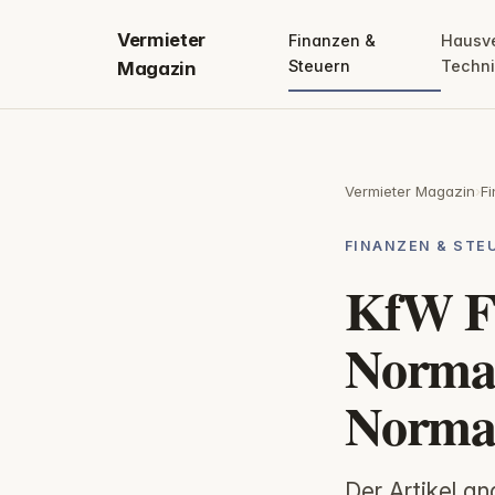
Vermieter
Finanzen &
Hausv
Steuern
Techn
Magazin
Vermieter Magazin
›
F
FINANZEN & STE
KfW F
Normal
Normal
Der Artikel a