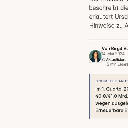
beschreibt di
erläutert Urs
Hinweise zu A
Von
Birgit V
14. Mai 2024
Aktualisiert:
·
5 min Lesez
SCHNELLE AN
Im 1. Quartal 2024 normalisiert sich das KfW-Fördervolumen: 17,5 Mrd. € nach
40,0/41,0 Mrd.
wegen ausgelau
Erneuerbare En