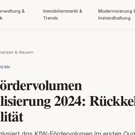
erwaltung &
Immobilienmarkt &
Modernisierung 
ik
Trends
Instandhaltung
inanzen & Steuern
UERN
ördervolumen
isierung 2024: Rückke
ität
nalysiert das KfW-Fördervolumen im ersten Qu