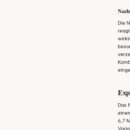
Nach
Die 
reagi
wirkt
beso
verze
Kombi
eing
Exp
Das N
einem
6,7 M
Vorj