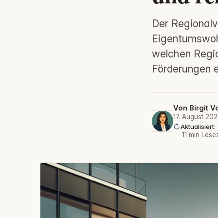
Der Regionalv
Eigentumswohn
welchen Regio
Förderungen e
Von
Birgit V
17. August 20
Aktualisiert
·
11 min Lese