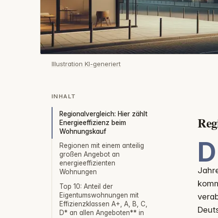
Illustration KI-generiert
INHALT
Regionalvergleich: Hier zählt
Reg
Energieeffizienz beim
Wohnungskauf
D
Regionen mit einem anteilig
großen Angebot an
energieeffizienten
Jahre
Wohnungen
komm
Top 10: Anteil der
Eigentumswohnungen mit
verab
Effizienzklassen A+, A, B, C,
Deut
D* an allen Angeboten** in