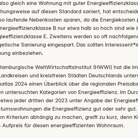
lso gleich eine Wohnung mit guter Energieeffizienzklass
hungsweise auf diesen Standard saniert, hat entscheide
 so laufende Nebenkosten sparen, da die Energiekosten
nergieeffizienzklasse B nur etwa halb so hoch sind wie 
ieeffizienzklasse E. Zweitens werden so oft nachfolge
etische Sanierung eingespart. Das sollten Interessent*
ung einbeziehen.
Hamburgische WeltWirtschaftsInstitut (HWWI) hat die I
andkreisen und kreisfreien Städten Deutschlands unter
atlas 2024 einen Überblick über die regionalen Preisa
n untersuchten Kategorien von Energieeffizienz. Im Dur
n etwa jeder dritten der 2023 unter Angabe der Energiee
ntumswohnungen die Energieeffizienz gut oder sehr gut
m Kriterium abhängig zu machen, greift zu kurz, denn 
 Aufpreis für diesen energieeffizienten Wohnraum.