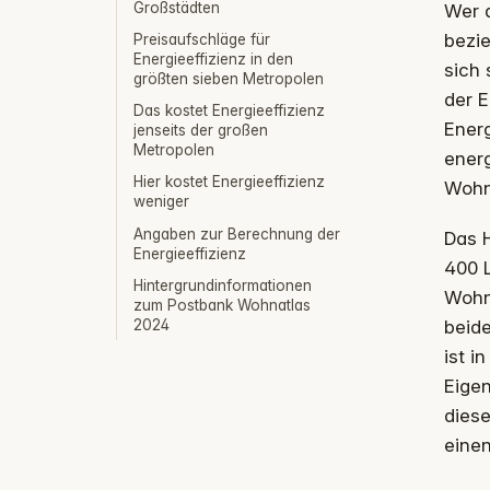
Großstädten
Wer a
bezie
Preisaufschläge für
Energieeffizienz in den
sich
größten sieben Metropolen
der E
Das kostet Energieeffizienz
Energ
jenseits der großen
Metropolen
energ
Hier kostet Energieeffizienz
Wohn
weniger
Angaben zur Berechnung der
Das 
Energieeffizienz
400 L
Hintergrundinformationen
Wohn
zum Postbank Wohnatlas
2024
beide
ist i
Eige
diese
einen