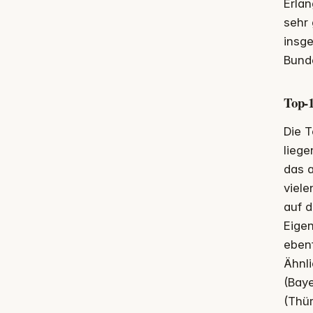
Erlan
sehr 
insg
Bunde
Top-1
Die T
liege
das 
viel
auf d
Eige
ebenf
Ähnli
(Bay
(Thür