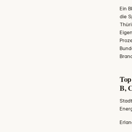
Ein B
die S
Thüri
Eigen
Proze
Bund
Bran
Top
B, 
Stadt
Energ
Erlan