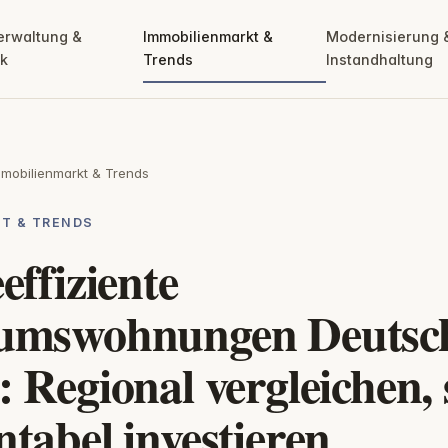
erwaltung &
Immobilienmarkt &
Modernisierung 
ik
Trends
Instandhaltung
mmobilienmarkt & Trends
T & TRENDS
effiziente
tumswohnungen Deutsc
: Regional vergleichen,
tabel investieren