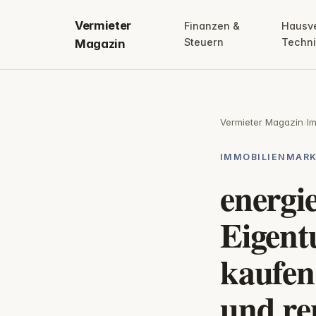
Vermieter
Finanzen &
Hausv
Steuern
Techn
Magazin
Vermieter Magazin
›
I
IMMOBILIENMARK
energie
Eigen
kaufen
und ren