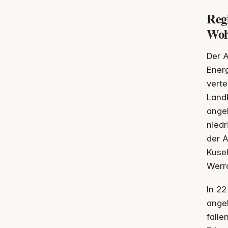
Regi
Woh
Der 
Energ
verte
Landk
ange
niedr
der 
Kusel
Werra
In 2
ange
falle