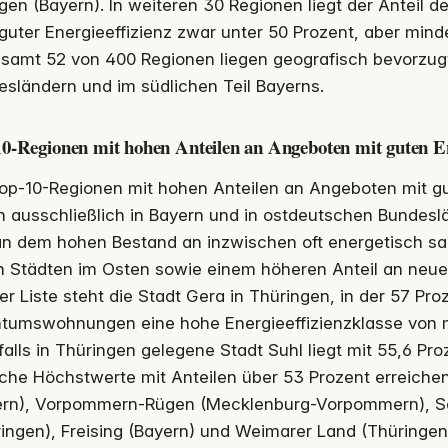
gen (Bayern). In weiteren 30 Regionen liegt der Anteil d
guter Energieeffizienz zwar unter 50 Prozent, aber mind
esamt 52 von 400 Regionen liegen geografisch bevorzug
sländern und im südlichen Teil Bayerns.
0-Regionen mit hohen Anteilen an Angeboten mit guten En
op-10-Regionen mit hohen Anteilen an Angeboten mit gu
n ausschließlich in Bayern und in ostdeutschen Bundesl
an dem hohen Bestand an inzwischen oft energetisch san
en Städten im Osten sowie einem höheren Anteil an ne
er Liste steht die Stadt Gera in Thüringen, in der 57 P
ntumswohnungen eine hohe Energieeffizienzklasse von 
alls in Thüringen gelegene Stadt Suhl liegt mit 55,6 Pro
che Höchstwerte mit Anteilen über 53 Prozent erreichen
ern), Vorpommern-Rügen (Mecklenburg-Vorpommern), Sa
ingen), Freising (Bayern) und Weimarer Land (Thüringen