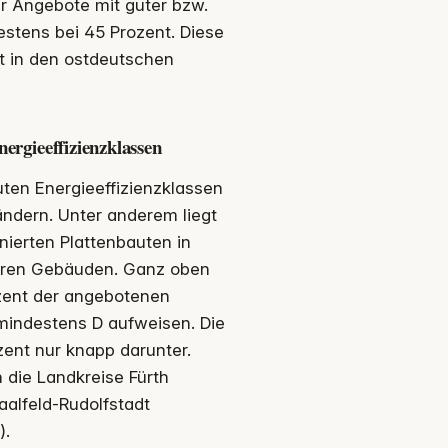
er Angebote mit guter bzw.
estens bei 45 Prozent. Diese
t in den ostdeutschen
ergieeffizienzklassen
ten Energieeffizienzklassen
ändern. Unter anderem liegt
ierten Plattenbauten in
ueren Gebäuden. Ganz oben
rozent der angebotenen
mindestens D aufweisen. Die
zent nur knapp darunter.
 die Landkreise Fürth
alfeld-Rudolfstadt
).